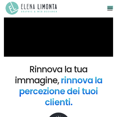
To
Na
Rinnova la tua
immagine,
rinnova la
percezione dei tuoi
clienti.