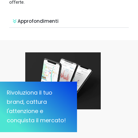
offerte.
Approfondimenti
Rivoluziona il tuo
brand, cattura
l'attenzione e
conquista il mercato!