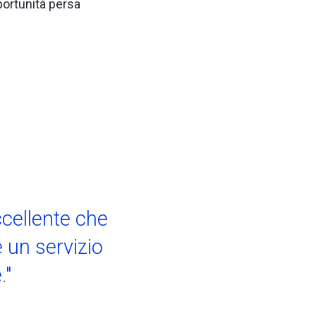
pportunità persa
ccellente che
 un servizio
."