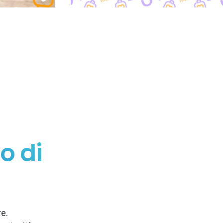
o di
re.